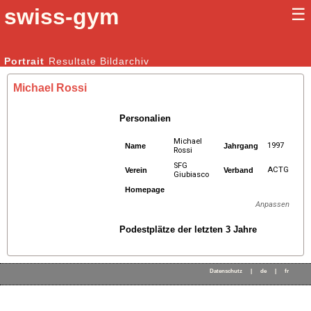
swiss-gym
☰
Kunstturnen Männer |
Portrait
Resultate
Bildarchiv
Kunstturnen Frauen
Michael Rossi
Personalien
Michael
1997
Name
Jahrgang
Rossi
SFG
ACTG
Verein
Verband
Giubiasco
Homepage
Anpassen
Podestplätze der letzten 3 Jahre
Datenschutz
|
de
|
fr