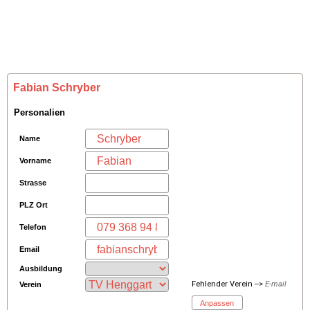
Fabian Schryber
Personalien
Name
Vorname
Strasse
PLZ Ort
Telefon
Email
Ausbildung
Fehlender Verein -->
E-mail
Verein