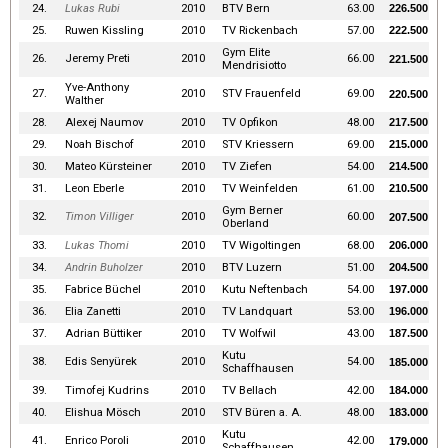
24.
Lukas Rubi
2010
BTV Bern
63.00
226.500
25.
Ruwen Kissling
2010
TV Rickenbach
57.00
222.500
Gym Elite
26.
Jeremy Preti
2010
66.00
221.500
Mendrisiotto
Yve-Anthony
27.
2010
STV Frauenfeld
69.00
220.500
Walther
28.
Alexej Naumov
2010
TV Opfikon
48.00
217.500
29.
Noah Bischof
2010
STV Kriessern
69.00
215.000
30.
Mateo Kürsteiner
2010
TV Ziefen
54.00
214.500
31.
Leon Eberle
2010
TV Weinfelden
61.00
210.500
Gym Berner
32.
Timon Villiger
2010
60.00
207.500
Oberland
33.
Lukas Thomi
2010
TV Wigoltingen
68.00
206.000
34.
Andrin Buholzer
2010
BTV Luzern
51.00
204.500
35.
Fabrice Büchel
2010
Kutu Neftenbach
54.00
197.000
36.
Elia Zanetti
2010
TV Landquart
53.00
196.000
37.
Adrian Büttiker
2010
TV Wolfwil
43.00
187.500
Kutu
38.
Edis Senyürek
2010
54.00
185.000
Schaffhausen
39.
Timofej Kudrins
2010
TV Bellach
42.00
184.000
40.
Elishua Mösch
2010
STV Büren a. A.
48.00
183.000
Kutu
41.
Enrico Poroli
2010
42.00
179.000
Schaffhausen