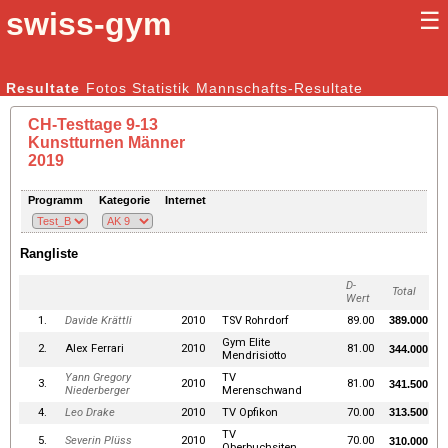
swiss-gym
☰
Kunstturnen Männer |
Resultate
Fotos
Statistik
Kunstturnen Frauen
Mannschafts-Resultate
CH-Testtage 9-13
Kunstturnen Männer
2019
Programm
Kategorie
Internet
Rangliste
D-
Total
Wert
1.
Davide Krättli
2010
TSV Rohrdorf
89.00
389.000
Gym Elite
2.
Alex Ferrari
2010
81.00
344.000
Mendrisiotto
Yann Gregory
TV
3.
2010
81.00
341.500
Niederberger
Merenschwand
4.
Leo Drake
2010
TV Opfikon
70.00
313.500
TV
5.
Severin Plüss
2010
70.00
310.000
Oberbuchsiten