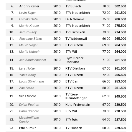
6.
Andrin Keller
2010
TV Bülach
70.00
302.500
7.
Levin Sager
2010
STV Neuenkirch
72.00
291.500
8.
Hiroaki Hata
2010
EGA Genève
75.00
286.500
9.
Morris Krauer
2010
STV Neuenkirch
71.00
275.500
10.
Jamiro Frey
2010
TV Eschlikon
73.00
274.500
11.
Alassane Böhm
2010
TV Wädenswil
66.00
265.000
12.
Mauro Vogel
2010
BTV Luzern
69.00
264.500
13.
Moritz Kutsch
2010
STV Wil
77.00
264.000
Gym Berner
14.
Jan Baudenbacher
2010
71.00
261.500
Oberland
15.
Lars Holzer
2010
KTV Dietikon
67.00
261.500
16.
Yanis Boog
2010
BTV Luzern
72.00
255.500
17.
Louis Stirnimann
2010
BTV Bern
66.00
253.000
18.
Zac Smith
2010
BTV Luzern
58.00
251.500
TV Eien-
19.
Silas Sibold
2010
62.00
249.500
Kleindöttingen
20.
Dylan Poulton
2010
Kutu Freienstein
67.00
239.500
21.
Dario Brändle
2010
STV Wil
73.00
238.500
Massimiliano
22.
2010
STV Igis
64.00
237.500
Curcio
23.
Eric Klimke
2010
TV Sissach
58.00
229.500