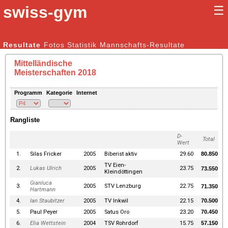
swiss-gym
☰
Kunstturnen Männer |
Resultate
Fotos
Statistik
Kunstturnen Frauen
Mannschafts-Resultate
Mittelländische
Meisterschaften 2018
Programm
Kategorie
Internet
Rangliste
D-
Total
Wert
1.
Silas Fricker
2005
Biberist aktiv
29.60
80.850
TV Eien-
2.
Lukas Ulrich
2005
23.75
73.550
Kleindöttingen
Gianluca
3.
2005
STV Lenzburg
22.75
71.350
Hartmann
4.
Ian Staubitzer
2005
TV Inkwil
22.15
70.500
5.
Paul Peyer
2005
Satus Oro
23.20
70.450
6.
Elia Wettstein
2004
TSV Rohrdorf
15.75
57.150