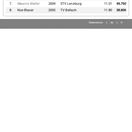
7.
Maurice Walter
2004
STV Lenzburg
11.01
49.750
8.
Noe Blaser
2005
TV Bellach
11.80
38.800
Datenschutz
|
de
|
fr