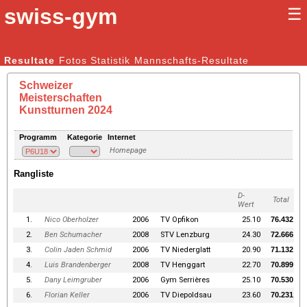
swiss-gym
☰
Kunstturnen Männer |
Resultate
Fotos
Statistik
Kunstturnen Frauen
Mannschafts-Resultate
Schweizer
Meisterschaften
Kunstturnen 2024
Programm
Kategorie
Internet
Homepage
Rangliste
D-
Total
Wert
1.
Nico Oberholzer
2006
TV Opfikon
25.10
76.432
2.
Ben Schumacher
2008
STV Lenzburg
24.30
72.666
3.
Colin Jaden Schmid
2006
TV Niederglatt
20.90
71.132
4.
Luis Brandenberger
2008
TV Henggart
22.70
70.899
5.
Dany Leimgruber
2006
Gym Serrières
25.10
70.530
6.
Florian Keller
2006
TV Diepoldsau
23.60
70.231