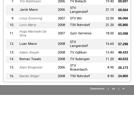
7.
Tim Bühlmann
2006
TV Bellach
19.40
69.697
STV
8.
Janik Mann
2006
21.10
69.564
Langendorf
9.
Linus Eisenring
2007
STV Wil
22.00
66.066
10.
Loris Marty
2008
TSV Rohrdorf
21.20
65.866
Hugo Machado Da
11.
2007
Gym Serrières
18.00
63.098
Silva
STV
12.
Luan Mann
2008
16.60
57.298
Langendorf
13.
Adam Ateyeh
2008
TV Opfikon
15.40
48.433
14.
Roman Tosato
2008
TV Subingen
11.20
40.633
STV
15.
Alain Bregenzer
2006
8.90
26.173
Rickenbach
16.
Nando Steger
2008
TSV Rohrdorf
8.90
24.800
Datenschutz
|
de
|
fr