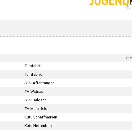
D-
Turnfabrik
Turnfabrik
STV Affeltrangen
TV Widnau
STV Balgach
TV Maienfeld
Kutu Schaffhausen
Kutu Neftenbach