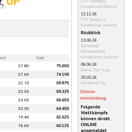
ZTV Testtag B
Kunstturnen Männer
12.12.26
ZTV Testtag A
Kunstturnen Männer
Rückblick
13.06.26
Schweizer
Meisterschaft
Kunstturnen Junioren
Wert
Total
06.06.26
75.650
27.80
Rainer Turn Cup
74.100
27.60
30.05.26
69.875
Heidiland Cup
22.10
Online-
69.325
23.30
Anmeldung
66.650
24.05
Folgende
64.450
20.50
Wettkämpfe
62.625
19.40
können direkt
ONLINE
60.125
16.60
angemeldet