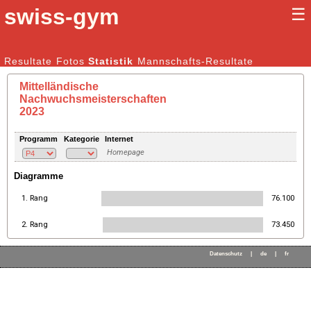
swiss-gym
☰
Kunstturnen Männer |
Resultate
Fotos
Statistik
Kunstturnen Frauen
Mannschafts-Resultate
Mittelländische
Nachwuchsmeisterschaften
2023
Programm
Kategorie
Internet
Homepage
Diagramme
1. Rang
76.100
2. Rang
73.450
Datenschutz
|
de
|
fr