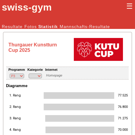
swiss-gym
☰
Kunstturnen Männer |
Resultate
Fotos
Statistik
Kunstturnen Frauen
Mannschafts-Resultate
Thurgauer Kunstturn
Cup 2025
Programm
Kategorie
Internet
Homepage
Diagramme
1. Rang
77.525
2. Rang
76.800
3. Rang
71.275
4. Rang
70.000