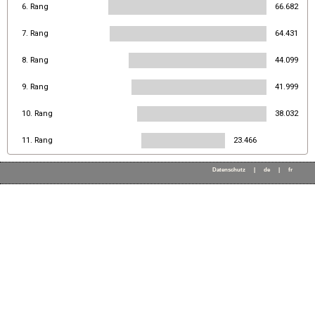
6. Rang
66.682
7. Rang
64.431
8. Rang
44.099
9. Rang
41.999
10. Rang
38.032
11. Rang
23.466
Datenschutz
|
de
|
fr