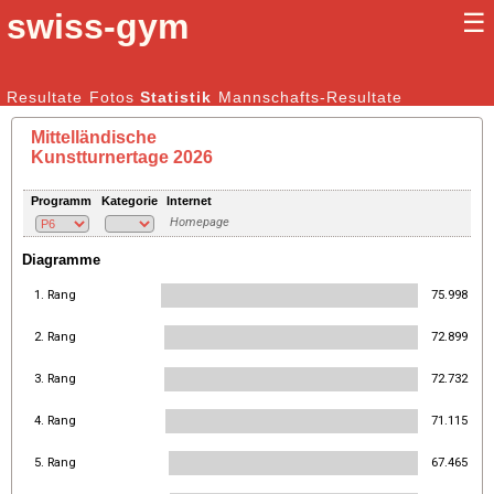
swiss-gym
☰
Kunstturnen Männer |
Resultate
Fotos
Statistik
Kunstturnen Frauen
Mannschafts-Resultate
Mittelländische
Kunstturnertage 2026
Programm
Kategorie
Internet
Homepage
Diagramme
1. Rang
75.998
2. Rang
72.899
3. Rang
72.732
4. Rang
71.115
5. Rang
67.465