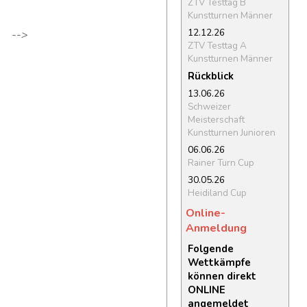
ZTV Testtag B
Kunstturnen Männer
12.12.26
-->
ZTV Testtag A
Kunstturnen Männer
Rückblick
13.06.26
Schweizer
Meisterschaft
Kunstturnen Junioren
06.06.26
Rainer Turn Cup
30.05.26
Heidiland Cup
Online-
Anmeldung
Folgende
Wettkämpfe
können direkt
ONLINE
angemeldet