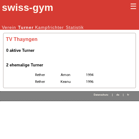
swiss-gym
☰
Kunstturnen Männer |
Verein
Turner
Kampfrichter
Kunstturnen Frauen
Statistik
TV Thayngen
0 aktive Turner
2 ehemalige Turner
Rether
Amon
1994
Rether
Keanu
1996
Datenschutz
|
de
|
fr