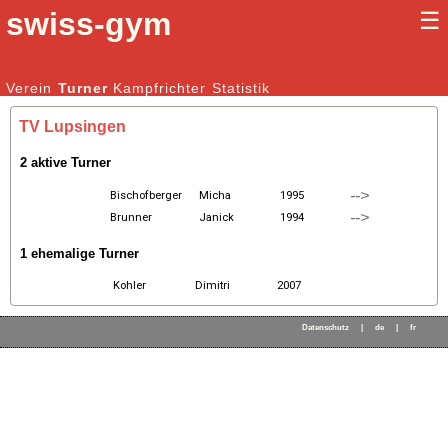
swiss-gym
☰
Kunstturnen Männer |
Verein
Turner
Kampfrichter
Kunstturnen Frauen
Statistik
TV Lupsingen
2 aktive Turner
-->
Bischofberger
Micha
1995
-->
Brunner
Janick
1994
1 ehemalige Turner
Kohler
Dimitri
2007
Datenschutz
|
de
|
fr