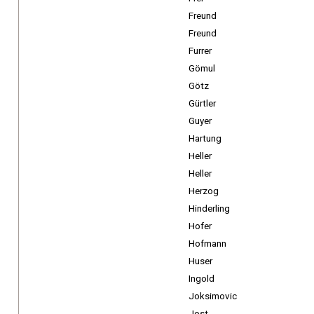
Freund
Freund
Furrer
Gömul
Götz
Gürtler
Guyer
Hartung
Heller
Heller
Herzog
Hinderling
Hofer
Hofmann
Huser
Ingold
Joksimovic
Jost