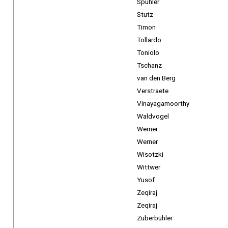
Spühler
Stutz
Timon
Tollardo
Toniolo
Tschanz
van den Berg
Verstraete
Vinayagamoorthy
Waldvogel
Werner
Werner
Wisotzki
Wittwer
Yusof
Zeqiraj
Zeqiraj
Zuberbühler