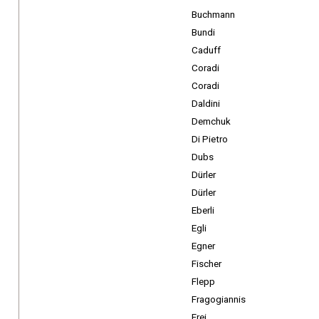
Buchmann
Bundi
Caduff
Coradi
Coradi
Daldini
Demchuk
Di Pietro
Dubs
Dürler
Dürler
Eberli
Egli
Egner
Fischer
Flepp
Fragogiannis
Frei