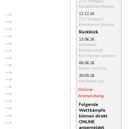
ZTV Testtag B
Kunstturnen Männer
12.12.26
-->
ZTV Testtag A
-->
Kunstturnen Männer
-->
Rückblick
-->
13.06.26
-->
Schweizer
-->
Meisterschaft
Kunstturnen Junioren
-->
06.06.26
-->
Rainer Turn Cup
-->
30.05.26
-->
Heidiland Cup
-->
Online-
-->
Anmeldung
-->
Folgende
-->
Wettkämpfe
-->
können direkt
ONLINE
-->
angemeldet