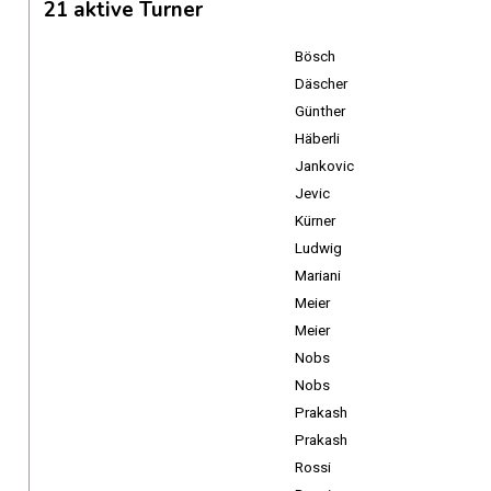
21 aktive Turner
Bösch
Däscher
Günther
Häberli
Jankovic
Jevic
Kürner
Ludwig
Mariani
Meier
Meier
Nobs
Nobs
Prakash
Prakash
Rossi