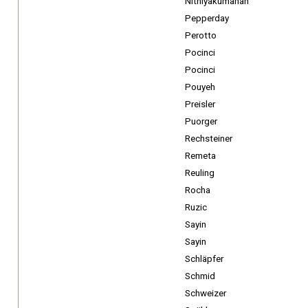
Nithiyakumanan
Pepperday
Perotto
Pocinci
Pocinci
Pouyeh
Preisler
Puorger
Rechsteiner
Remeta
Reuling
Rocha
Ruzic
Sayin
Sayin
Schläpfer
Schmid
Schweizer