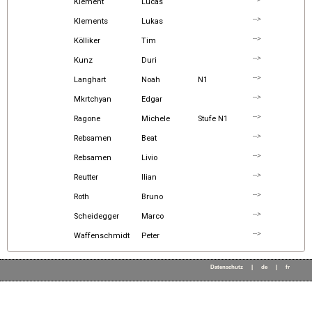
Klement
Lucas
-->
Klements
Lukas
-->
Kölliker
Tim
-->
Kunz
Duri
-->
Langhart
Noah
N1
-->
Mkrtchyan
Edgar
-->
Ragone
Michele
Stufe N1
-->
Rebsamen
Beat
-->
Rebsamen
Livio
-->
Reutter
Ilian
-->
Roth
Bruno
-->
Scheidegger
Marco
-->
Waffenschmidt
Peter
Datenschutz
|
de
|
fr