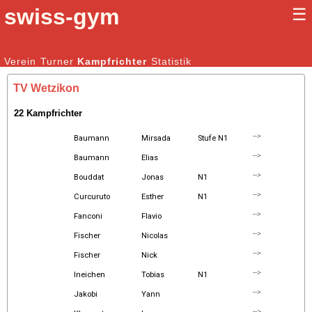
swiss-gym
☰
Kunstturnen Männer |
Verein
Turner
Kampfrichter
Kunstturnen Frauen
Statistik
TV Wetzikon
22 Kampfrichter
-->
Baumann
Mirsada
Stufe N1
-->
Baumann
Elias
-->
Bouddat
Jonas
N1
-->
Curcuruto
Esther
N1
-->
Fanconi
Flavio
-->
Fischer
Nicolas
-->
Fischer
Nick
-->
Ineichen
Tobias
N1
-->
Jakobi
Yann
-->