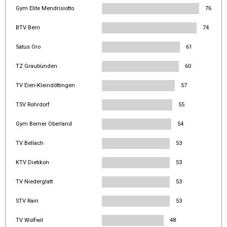
Gym Elite Mendrisiotto
76
BTV Bern
74
Satus Oro
61
TZ Graubünden
60
TV Eien-Kleindöttingen
57
TSV Rohrdorf
55
Gym Berner Oberland
54
TV Bellach
53
KTV Dietikon
53
TV Niederglatt
53
STV Rain
53
TV Wolfwil
48