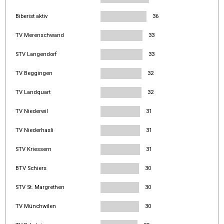
Biberist aktiv
36
TV Merenschwand
33
STV Langendorf
33
TV Beggingen
32
TV Landquart
32
TV Niederwil
31
TV Niederhasli
31
STV Kriessern
31
BTV Schiers
30
STV St. Margrethen
30
TV Münchwilen
30