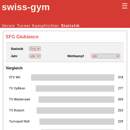
swiss-gym
☰
Kunstturnen Männer |
Verein
Turner
Kampfrichter
Kunstturnen Frauen
Statistik
SFG Giubiasco
Statistik
Jahr
Wettkampf
Vergleich
STV Wil
318
TV Opfikon
277
TV Wädenswil
269
TV Bülach
253
Turnsport Rüti
229