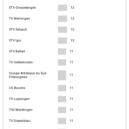
STV Grosswangen
12
TV Weiningen
12
STV Selzach
12
STV Igis
12
STV Ballwil
11
TV Gelterkinden
11
Groupe Artistique du Sud
11
Fribourgeois
US Ascona
11
TV Lupsingen
11
TSV Montlingen
11
TV Diepoldsau
11