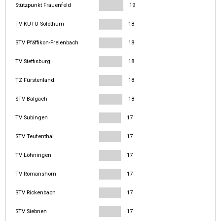
Stützpunkt Frauenfeld
19
TV KUTU Solothurn
18
STV Pfäffikon-Freienbach
18
TV Steffisburg
18
TZ Fürstenland
18
STV Balgach
18
TV Subingen
17
STV Teufenthal
17
TV Löhningen
17
TV Romanshorn
17
STV Rickenbach
17
STV Siebnen
17