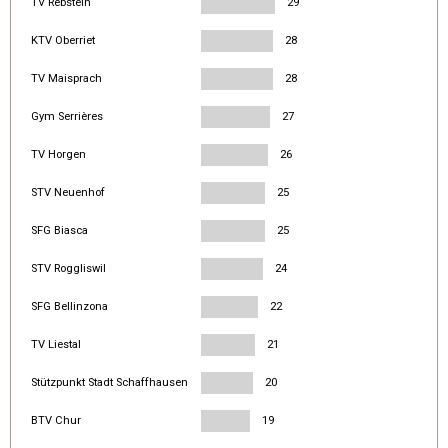
TV Rebstein
29
KTV Oberriet
28
TV Maisprach
28
Gym Serrières
27
TV Horgen
26
STV Neuenhof
25
SFG Biasca
25
STV Roggliswil
24
SFG Bellinzona
22
TV Liestal
21
Stützpunkt Stadt Schaffhausen
20
BTV Chur
19