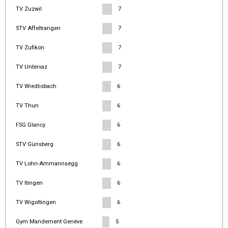
TV Zuzwil
7
STV Affeltrangen
7
TV Zufikon
7
TV Untervaz
7
TV Wiedlisbach
6
TV Thun
6
FSG Glancy
6
STV Günsberg
6
TV Lohn-Ammannsegg
6
TV Itingen
6
TV Wigoltingen
6
Gym Mandement Genève
5