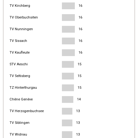
TV Kirchberg
16
TV Oberbuchsiten
16
TV Nunningen
16
TV Sissach
16
TV Kaufleute
16
STV Aeschi
15
TV Seltisberg
15
TZ Hinterthurgau
15
Chêne Genève
14
TV Herzogenbuchsee
13
TV Siblingen
13
TV Widnau
13