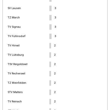
SV Lausen
3
TZ March
3
TV Signau
3
TV Füllinsdorf
3
TV Hinwil
2
TV Lütisburg
2
TSV Reigoldswil
2
TV Recherswil
2
TZ Weinfelden
2
STV Malters
2
TV Reinach
2