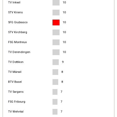
TV Inkwil
10
STV Kriens
10
SFG Giubiasco
10
STV Kirchberg
10
FSG Montreux
10
TV Derendingen
10
TV Dottikon
9
TV Märwil
8
BTV Basel
8
TV Sargans
7
FSG Fribourg
7
TV Wehntal
7