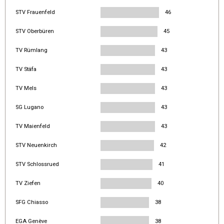
STV Frauenfeld
46
STV Oberbüren
45
TV Rümlang
43
TV Stäfa
43
TV Mels
43
SG Lugano
43
TV Maienfeld
43
STV Neuenkirch
42
STV Schlossrued
41
TV Ziefen
40
SFG Chiasso
38
EGA Genève
38