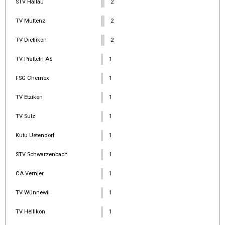
STV Hallau
2
TV Muttenz
2
TV Dietlikon
2
TV Pratteln AS
1
FSG Chernex
1
TV Etziken
1
TV Sulz
1
Kutu Uetendorf
1
STV Schwarzenbach
1
CA Vernier
1
TV Wünnewil
1
TV Hellikon
1