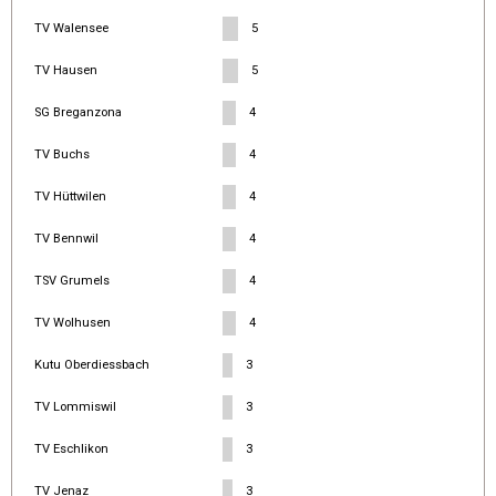
TV Walensee
5
TV Hausen
5
SG Breganzona
4
TV Buchs
4
TV Hüttwilen
4
TV Bennwil
4
TSV Grumels
4
TV Wolhusen
4
Kutu Oberdiessbach
3
TV Lommiswil
3
TV Eschlikon
3
TV Jenaz
3