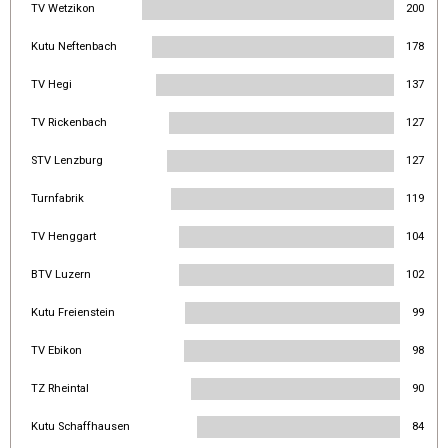
TV Wetzikon
200
Kutu Neftenbach
178
TV Hegi
137
TV Rickenbach
127
STV Lenzburg
127
Turnfabrik
119
TV Henggart
104
BTV Luzern
102
Kutu Freienstein
99
TV Ebikon
98
TZ Rheintal
90
Kutu Schaffhausen
84