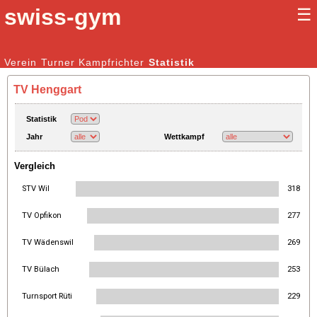
swiss-gym
☰
Kunstturnen Männer |
Verein
Turner
Kampfrichter
Kunstturnen Frauen
Statistik
TV Henggart
Statistik
Jahr
Wettkampf
Vergleich
STV Wil
318
TV Opfikon
277
TV Wädenswil
269
TV Bülach
253
Turnsport Rüti
229