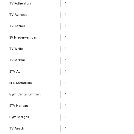
TV Rothenfluh
1
TV Azmoos
1
TV Zäziwil
1
SV Niederwenigen
1
TV Weite
1
TV Möhlin
1
STV Au
1
SFG Mendrisio
1
Gym Center Emmen
1
STV Herisau
1
Gym Morges
1
TV Aesch
1