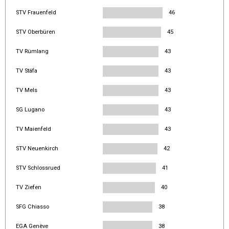
STV Frauenfeld
46
STV Oberbüren
45
TV Rümlang
43
TV Stäfa
43
TV Mels
43
SG Lugano
43
TV Maienfeld
43
STV Neuenkirch
42
STV Schlossrued
41
TV Ziefen
40
SFG Chiasso
38
EGA Genève
38