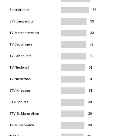
Biberist aktiv
36
STV Langendorf
33
TV Merenschwand
33
TV Beggingen
32
TV Landquart
32
TV Niederwil
31
TV Niederhasli
31
STV Kriessern
31
BTV Schiers
30
STV St. Margrethen
30
TV Münchwilen
30