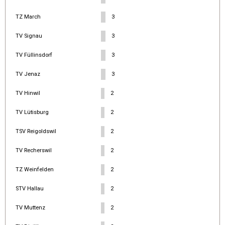
TZ March
3
TV Signau
3
TV Füllinsdorf
3
TV Jenaz
3
TV Hinwil
2
TV Lütisburg
2
TSV Reigoldswil
2
TV Recherswil
2
TZ Weinfelden
2
STV Hallau
2
TV Muttenz
2