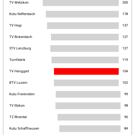
TV Wetzikon
200
Kutu Neftenbach
178
TV Hegi
137
TV Rickenbach
127
STV Lenzburg
127
Turnfabrik
119
TV Henggart
104
BTV Luzern
102
Kutu Freienstein
99
TV Ebikon
98
TZ Rheintal
90
Kutu Schaffhausen
84