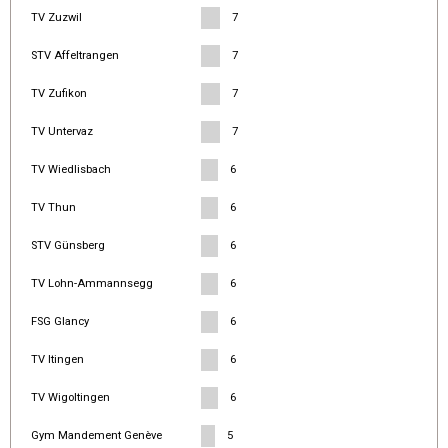
TV Zuzwil
7
STV Affeltrangen
7
TV Zufikon
7
TV Untervaz
7
TV Wiedlisbach
6
TV Thun
6
STV Günsberg
6
TV Lohn-Ammannsegg
6
FSG Glancy
6
TV Itingen
6
TV Wigoltingen
6
Gym Mandement Genève
5