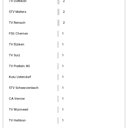
TV Dietlikon
2
STV Malters
2
TV Reinach
2
FSG Chernex
1
TV Etziken
1
TV Sulz
1
TV Pratteln AS
1
Kutu Uetendorf
1
STV Schwarzenbach
1
CA Vernier
1
TV Wünnewil
1
TV Hellikon
1