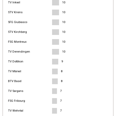
TV Inkwil
10
STV Kriens
10
SFG Giubiasco
10
STV Kirchberg
10
FSG Montreux
10
TV Derendingen
10
TV Dottikon
9
TV Märwil
8
BTV Basel
8
TV Sargans
7
FSG Fribourg
7
TV Wehntal
7