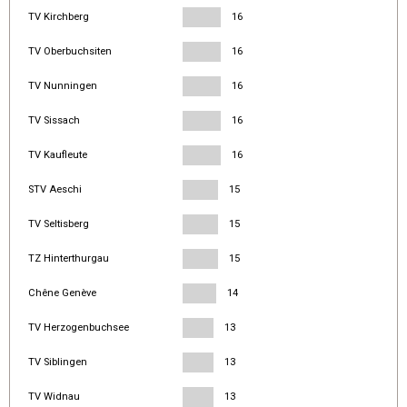
TV Kirchberg
16
TV Oberbuchsiten
16
TV Nunningen
16
TV Sissach
16
TV Kaufleute
16
STV Aeschi
15
TV Seltisberg
15
TZ Hinterthurgau
15
Chêne Genève
14
TV Herzogenbuchsee
13
TV Siblingen
13
TV Widnau
13