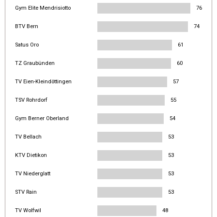
Gym Elite Mendrisiotto
76
BTV Bern
74
Satus Oro
61
TZ Graubünden
60
TV Eien-Kleindöttingen
57
TSV Rohrdorf
55
Gym Berner Oberland
54
TV Bellach
53
KTV Dietikon
53
TV Niederglatt
53
STV Rain
53
TV Wolfwil
48