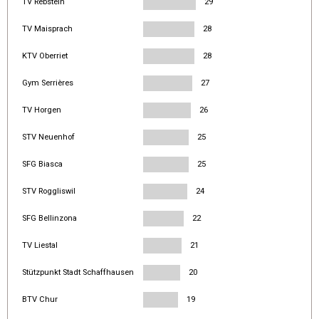
TV Rebstein
29
TV Maisprach
28
KTV Oberriet
28
Gym Serrières
27
TV Horgen
26
STV Neuenhof
25
SFG Biasca
25
STV Roggliswil
24
SFG Bellinzona
22
TV Liestal
21
Stützpunkt Stadt Schaffhausen
20
BTV Chur
19