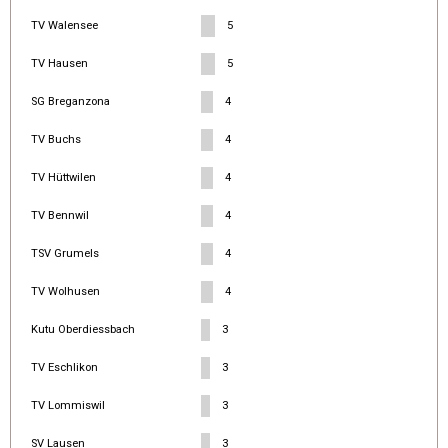
TV Walensee
5
TV Hausen
5
SG Breganzona
4
TV Buchs
4
TV Hüttwilen
4
TV Bennwil
4
TSV Grumels
4
TV Wolhusen
4
Kutu Oberdiessbach
3
TV Eschlikon
3
TV Lommiswil
3
SV Lausen
3