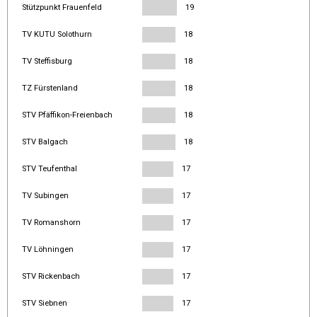
Stützpunkt Frauenfeld
19
TV KUTU Solothurn
18
TV Steffisburg
18
TZ Fürstenland
18
STV Pfäffikon-Freienbach
18
STV Balgach
18
STV Teufenthal
17
TV Subingen
17
TV Romanshorn
17
TV Löhningen
17
STV Rickenbach
17
STV Siebnen
17