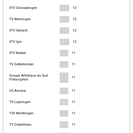
STV Grosswangen
12
TV Weiningen
12
STV Selzach
12
STV Igis
12
STV Ballwil
11
TV Gelterkinden
11
Groupe Artistique du Sud
11
Fribourgeois
US Ascona
11
TV Lupsingen
11
TSV Montlingen
11
TV Diepoldsau
11