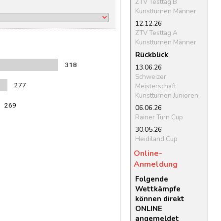
ZTV Testtag B
Kunstturnen Männer
12.12.26
ZTV Testtag A
Kunstturnen Männer
Rückblick
318
13.06.26
Schweizer
277
Meisterschaft
Kunstturnen Junioren
269
06.06.26
Rainer Turn Cup
30.05.26
Heidiland Cup
Online-
Anmeldung
Folgende
Wettkämpfe
können direkt
ONLINE
angemeldet