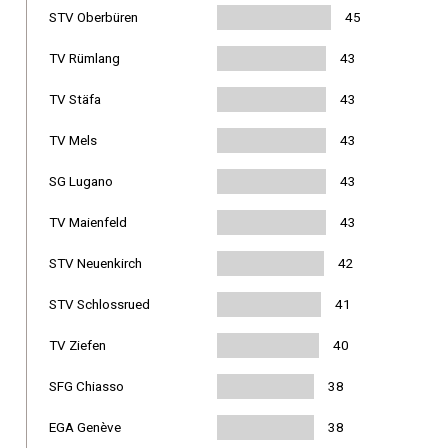
STV Oberbüren
45
TV Rümlang
43
TV Stäfa
43
TV Mels
43
SG Lugano
43
TV Maienfeld
43
STV Neuenkirch
42
STV Schlossrued
41
TV Ziefen
40
SFG Chiasso
38
EGA Genève
38