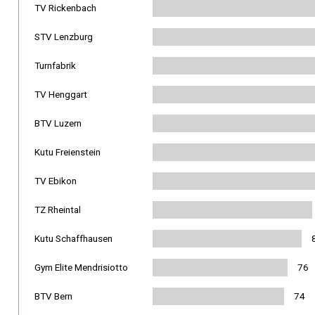
TV Rickenbach
STV Lenzburg
Turnfabrik
TV Henggart
BTV Luzern
Kutu Freienstein
TV Ebikon
TZ Rheintal
Kutu Schaffhausen
Gym Elite Mendrisiotto
76
BTV Bern
74