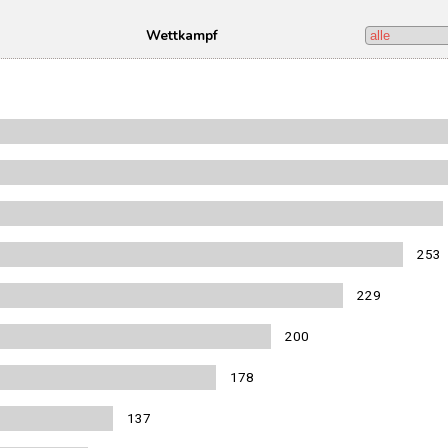
Wettkampf
253
229
200
178
137