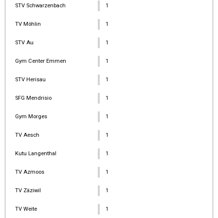
STV Schwarzenbach
1
TV Möhlin
1
STV Au
1
Gym Center Emmen
1
STV Herisau
1
SFG Mendrisio
1
Gym Morges
1
TV Aesch
1
Kutu Langenthal
1
TV Azmoos
1
TV Zäziwil
1
TV Weite
1