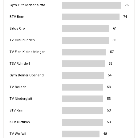
Gym Elite Mendrisiotto
76
BTV Bern
74
Satus Oro
61
TZ Graubünden
60
TV Eien-Kleindöttingen
57
TSV Rohrdorf
55
Gym Berner Oberland
54
TV Bellach
53
TV Niederglatt
53
STV Rain
53
KTV Dietikon
53
TV Wolfwil
48