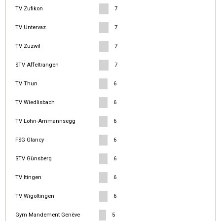
TV Zufikon
7
TV Untervaz
7
TV Zuzwil
7
STV Affeltrangen
7
TV Thun
6
TV Wiedlisbach
6
TV Lohn-Ammannsegg
6
FSG Glancy
6
STV Günsberg
6
TV Itingen
6
TV Wigoltingen
6
Gym Mandement Genève
5