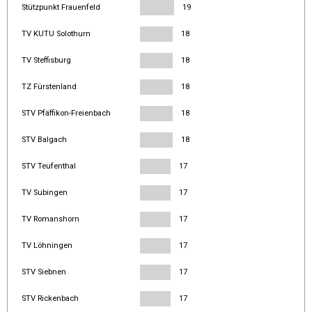
Stützpunkt Frauenfeld
19
TV KUTU Solothurn
18
TV Steffisburg
18
TZ Fürstenland
18
STV Pfäffikon-Freienbach
18
STV Balgach
18
STV Teufenthal
17
TV Subingen
17
TV Romanshorn
17
TV Löhningen
17
STV Siebnen
17
STV Rickenbach
17