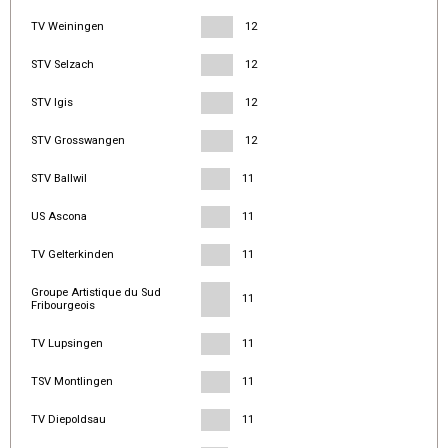
TV Weiningen
12
STV Selzach
12
STV Igis
12
STV Grosswangen
12
STV Ballwil
11
US Ascona
11
TV Gelterkinden
11
Groupe Artistique du Sud
11
Fribourgeois
TV Lupsingen
11
TSV Montlingen
11
TV Diepoldsau
11