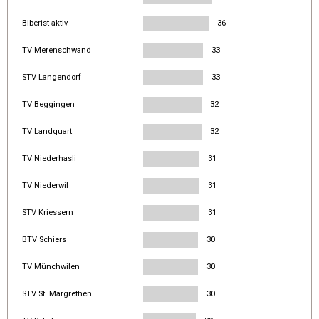
Biberist aktiv
36
TV Merenschwand
33
STV Langendorf
33
TV Beggingen
32
TV Landquart
32
TV Niederhasli
31
TV Niederwil
31
STV Kriessern
31
BTV Schiers
30
TV Münchwilen
30
STV St. Margrethen
30