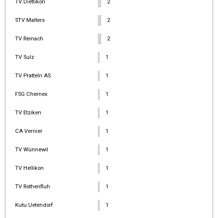
TV Dietlikon
2
STV Malters
2
TV Reinach
2
TV Sulz
1
TV Pratteln AS
1
FSG Chernex
1
TV Etziken
1
CA Vernier
1
TV Wünnewil
1
TV Hellikon
1
TV Rothenfluh
1
Kutu Uetendorf
1