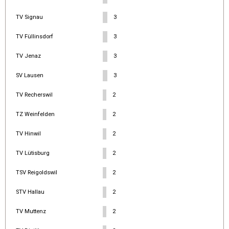
TV Signau
3
TV Füllinsdorf
3
TV Jenaz
3
SV Lausen
3
TV Recherswil
2
TZ Weinfelden
2
TV Hinwil
2
TV Lütisburg
2
TSV Reigoldswil
2
STV Hallau
2
TV Muttenz
2