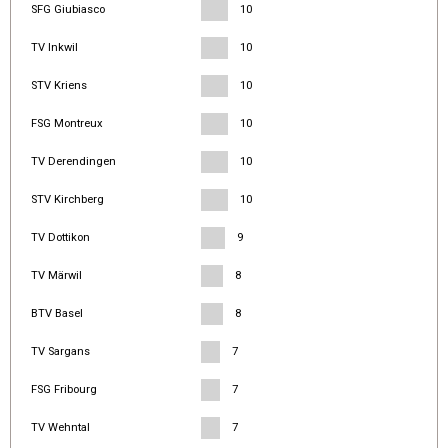
SFG Giubiasco
10
TV Inkwil
10
STV Kriens
10
FSG Montreux
10
TV Derendingen
10
STV Kirchberg
10
TV Dottikon
9
TV Märwil
8
BTV Basel
8
TV Sargans
7
FSG Fribourg
7
TV Wehntal
7