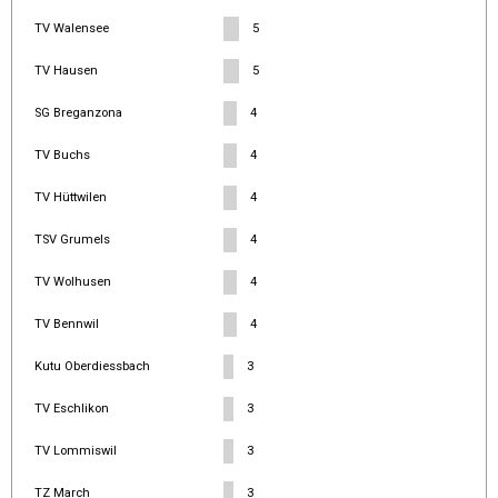
TV Walensee
5
TV Hausen
5
SG Breganzona
4
TV Buchs
4
TV Hüttwilen
4
TSV Grumels
4
TV Wolhusen
4
TV Bennwil
4
Kutu Oberdiessbach
3
TV Eschlikon
3
TV Lommiswil
3
TZ March
3