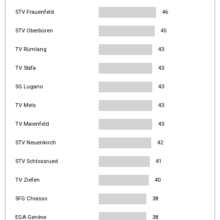
STV Frauenfeld
46
STV Oberbüren
45
TV Rümlang
43
TV Stäfa
43
SG Lugano
43
TV Mels
43
TV Maienfeld
43
STV Neuenkirch
42
STV Schlossrued
41
TV Ziefen
40
SFG Chiasso
38
EGA Genève
38