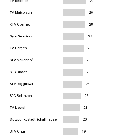
TV Rebstein
29
TV Maisprach
28
KTV Oberriet
28
Gym Serrières
27
TV Horgen
26
STV Neuenhof
25
SFG Biasca
25
STV Roggliswil
24
SFG Bellinzona
22
TV Liestal
21
Stützpunkt Stadt Schaffhausen
20
BTV Chur
19