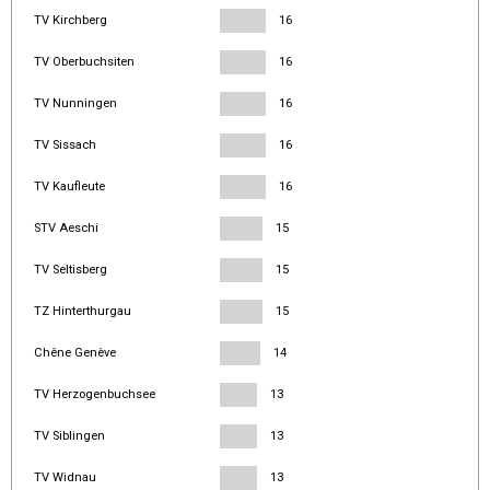
TV Kirchberg
16
TV Oberbuchsiten
16
TV Nunningen
16
TV Sissach
16
TV Kaufleute
16
STV Aeschi
15
TV Seltisberg
15
TZ Hinterthurgau
15
Chêne Genève
14
TV Herzogenbuchsee
13
TV Siblingen
13
TV Widnau
13