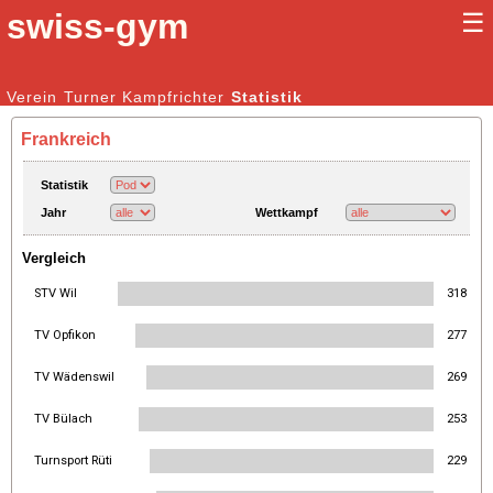
swiss-gym
☰
Kunstturnen Männer |
Verein
Turner
Kampfrichter
Kunstturnen Frauen
Statistik
Frankreich
Statistik
Jahr
Wettkampf
Vergleich
STV Wil
318
TV Opfikon
277
TV Wädenswil
269
TV Bülach
253
Turnsport Rüti
229