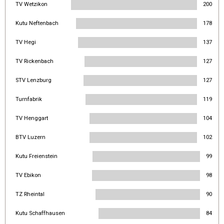
TV Wetzikon
200
Kutu Neftenbach
178
TV Hegi
137
TV Rickenbach
127
STV Lenzburg
127
Turnfabrik
119
TV Henggart
104
BTV Luzern
102
Kutu Freienstein
99
TV Ebikon
98
TZ Rheintal
90
Kutu Schaffhausen
84