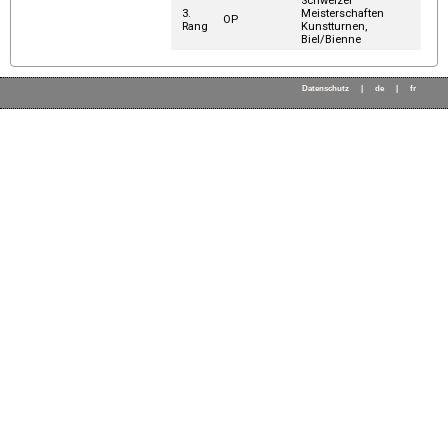
Schweizer
3.
Meisterschaften
OP
Rang
Kunstturnen,
Biel/Bienne
Datenschutz
|
de
|
fr