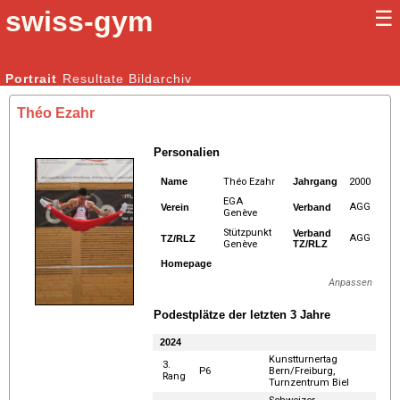
swiss-gym
☰
Kunstturnen Männer |
Portrait
Resultate
Bildarchiv
Kunstturnen Frauen
Théo Ezahr
Personalien
Name
Théo Ezahr
Jahrgang
2000
EGA
AGG
Verein
Verband
Genève
Stützpunkt
Verband
AGG
TZ/RLZ
Genève
TZ/RLZ
Homepage
Anpassen
Podestplätze der letzten 3 Jahre
2024
Kunstturnertag
3.
P6
Bern/Freiburg,
Rang
Turnzentrum Biel