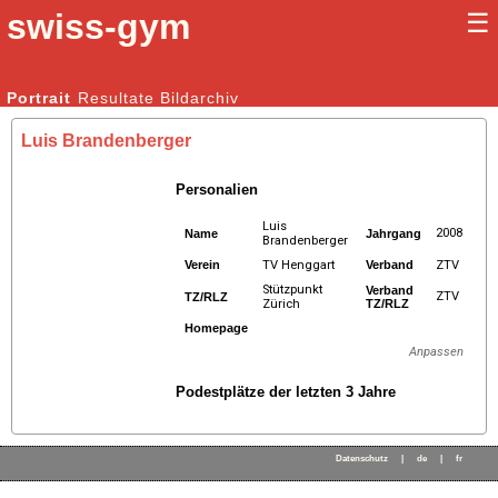
swiss-gym
☰
Kunstturnen Männer |
Portrait
Resultate
Bildarchiv
Kunstturnen Frauen
Luis Brandenberger
Personalien
Luis
2008
Name
Jahrgang
Brandenberger
Verein
TV Henggart
Verband
ZTV
Stützpunkt
Verband
ZTV
TZ/RLZ
Zürich
TZ/RLZ
Homepage
Anpassen
Podestplätze der letzten 3 Jahre
Datenschutz
|
de
|
fr