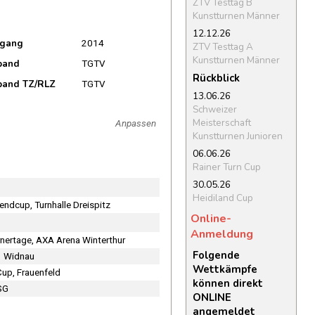
ZTV Testtag B
Kunstturnen Männer
12.12.26
rgang
2014
ZTV Testtag A
Kunstturnen Männer
band
TGTV
Rückblick
band TZ/RLZ
TGTV
13.06.26
Schweizer
Meisterschaft
Anpassen
Kunstturnen Junioren
06.06.26
Rainer Turn Cup
30.05.26
Heidiland Cup
ndcup, Turnhalle Dreispitz
Online-
Anmeldung
rnertage, AXA Arena Winterthur
Folgende
3 Widnau
Wettkämpfe
Cup, Frauenfeld
können direkt
 SG
ONLINE
angemeldet