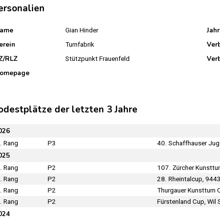
ersonalien
ame
Jah
Gian Hinder
erein
Ver
Turnfabrik
Z/RLZ
Ver
Stützpunkt Frauenfeld
omepage
odestplätze der letzten 3 Jahre
026
. Rang
P3
40. Schaffhauser Juge
025
. Rang
P2
107. Zürcher Kunsttu
. Rang
P2
28. Rheintalcup, 944
. Rang
P2
Thurgauer Kunstturn 
. Rang
P2
Fürstenland Cup, Wil
024