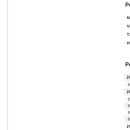
P
N
V
T
H
P
2
3
2
2
3
3
3
2