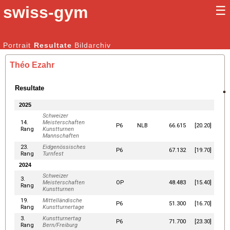
swiss-gym
☰
Kunstturnen Männer |
Portrait
Resultate
Bildarchiv
Kunstturnen Frauen
Théo Ezahr
Resultate
2025
Schweizer
14.
Meisterschaften
P6
NLB
66.615
[20.20]
Rang
Kunstturnen
Mannschaften
23.
Eidgenössisches
P6
67.132
[19.70]
Rang
Turnfest
2024
Schweizer
3.
Meisterschaften
OP
48.483
[15.40]
Rang
Kunstturnen
19.
Mittelländische
P6
51.300
[16.70]
Rang
Kunstturnertage
3.
Kunstturnertag
P6
71.700
[23.30]
Rang
Bern/Freiburg