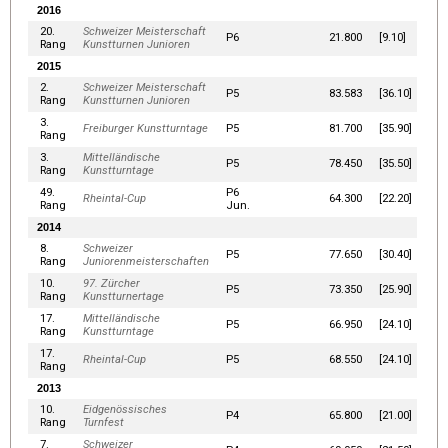
2016
20.
Schweizer Meisterschaft
P6
21.800
[9.10]
Rang
Kunstturnen Junioren
2015
2.
Schweizer Meisterschaft
P5
83.583
[36.10]
Rang
Kunstturnen Junioren
3.
Freiburger Kunstturntage
P5
81.700
[35.90]
Rang
3.
Mittelländische
P5
78.450
[35.50]
Rang
Kunstturntage
49.
P6
Rheintal-Cup
64.300
[22.20]
Rang
Jun.
2014
8.
Schweizer
P5
77.650
[30.40]
Rang
Juniorenmeisterschaften
10.
97. Zürcher
P5
73.350
[25.90]
Rang
Kunstturnertage
17.
Mittelländische
P5
66.950
[24.10]
Rang
Kunstturntage
17.
Rheintal-Cup
P5
68.550
[24.10]
Rang
2013
10.
Eidgenössisches
P4
65.800
[21.00]
Rang
Turnfest
7.
Schweizer