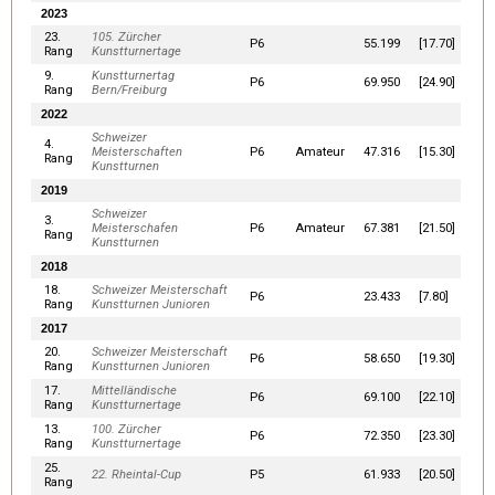
2023
23.
105. Zürcher
P6
55.199
[17.70]
Rang
Kunstturnertage
9.
Kunstturnertag
P6
69.950
[24.90]
Rang
Bern/Freiburg
2022
Schweizer
4.
Meisterschaften
P6
Amateur
47.316
[15.30]
Rang
Kunstturnen
2019
Schweizer
3.
Meisterschafen
P6
Amateur
67.381
[21.50]
Rang
Kunstturnen
2018
18.
Schweizer Meisterschaft
P6
23.433
[7.80]
Rang
Kunstturnen Junioren
2017
20.
Schweizer Meisterschaft
P6
58.650
[19.30]
Rang
Kunstturnen Junioren
17.
Mittelländische
P6
69.100
[22.10]
Rang
Kunstturnertage
13.
100. Zürcher
P6
72.350
[23.30]
Rang
Kunstturnertage
25.
22. Rheintal-Cup
P5
61.933
[20.50]
Rang