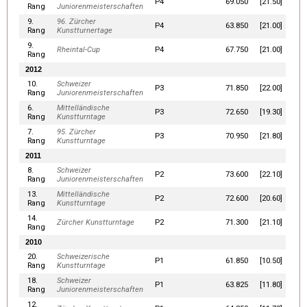
P4
69.050
[21.50]
Rang
Juniorenmeisterschaften
9.
96. Zürcher
P4
63.850
[21.00]
Rang
Kunstturnertage
9.
Rheintal-Cup
P4
67.750
[21.00]
Rang
2012
10.
Schweizer
P3
71.850
[22.00]
Rang
Juniorenmeisterschaften
6.
Mittelländische
P3
72.650
[19.30]
Rang
Kunstturntage
7.
95. Zürcher
P3
70.950
[21.80]
Rang
Kunstturntage
2011
8.
Schweizer
P2
73.600
[22.10]
Rang
Juniorenmeisterschaften
13.
Mittelländische
P2
72.600
[20.60]
Rang
Kunstturntage
14.
Zürcher Kunstturntage
P2
71.300
[21.10]
Rang
2010
20.
Schweizerische
P1
61.850
[10.50]
Rang
Kunstturntage
18.
Schweizer
P1
63.825
[11.80]
Rang
Juniorenmeisterschaften
12.