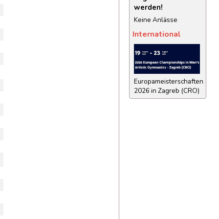
werden!
Keine Anlässe
International
Europameisterschaften
2026 in Zagreb (CRO)