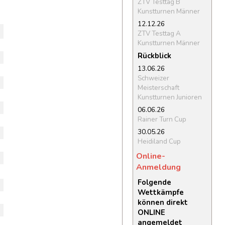
ZTV Testtag B
Kunstturnen Männer
12.12.26
ZTV Testtag A
Kunstturnen Männer
Rückblick
13.06.26
Schweizer
Meisterschaft
Kunstturnen Junioren
06.06.26
Rainer Turn Cup
30.05.26
Heidiland Cup
Online-
Anmeldung
Folgende
Wettkämpfe
können direkt
ONLINE
angemeldet