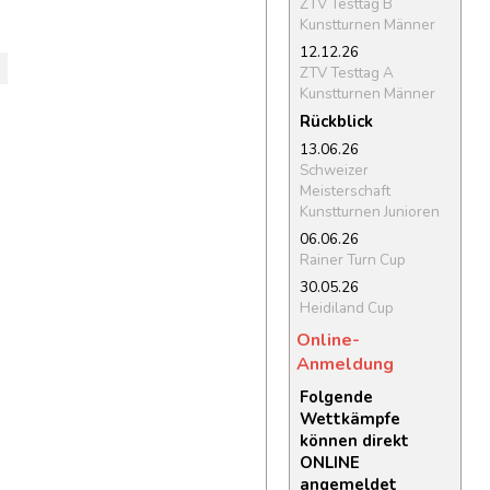
ZTV Testtag B
Kunstturnen Männer
12.12.26
ZTV Testtag A
Kunstturnen Männer
Rückblick
13.06.26
Schweizer
Meisterschaft
Kunstturnen Junioren
06.06.26
Rainer Turn Cup
30.05.26
Heidiland Cup
Online-
Anmeldung
Folgende
Wettkämpfe
können direkt
ONLINE
angemeldet