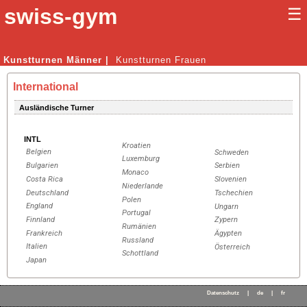
swiss-gym
☰
Kunstturnen Männer |
Kunstturnen Frauen
International
Ausländische Turner
INTL
Kroatien
Belgien
Schweden
Luxemburg
Bulgarien
Serbien
Monaco
Costa Rica
Slovenien
Niederlande
Deutschland
Tschechien
Polen
England
Ungarn
Portugal
Finnland
Zypern
Rumänien
Frankreich
Ägypten
Russland
Italien
Österreich
Schottland
Japan
Datenschutz
|
de
|
fr