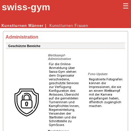
swiss-gym
☰
Kunstturnen Männer |
Kunstturnen Frauen
Administration
Geschützte Bereiche
Wettkampf-
Administration
Für die Online-
Anmeldung über
Swiss-Gym stehen
Foto-Update
dem Organisator
verschiedene,
Registrierte Fotografen
geschützte Services
können die
zur Verfügung:
Impressionen, die sie
Konfiguration des
an einem Wettkampf
Anlasses, Übersicht
mit der Kamera
auf die gemeldeten
eingefangen haben,
Turnerinnen und
öffentlich zugänglich
Kampfrichter/innen,
machen.
Riegeneinteilung,
Versenden der
Startlisten und die
Schnittstelle zu
GymScore.