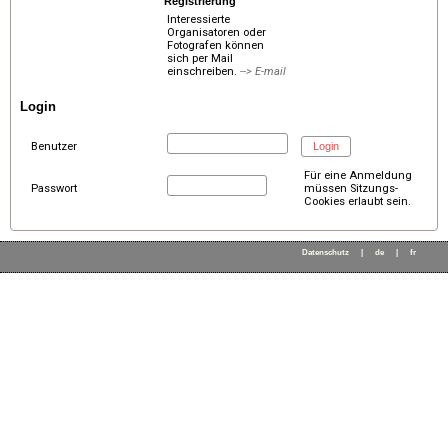
Registrierung
Interessierte
Organisatoren oder
Fotografen können
sich per Mail
einschreiben.
--> E-mail
Login
Benutzer
Für eine Anmeldung
Passwort
müssen Sitzungs-
Cookies erlaubt sein.
Datenschutz
|
de
|
fr