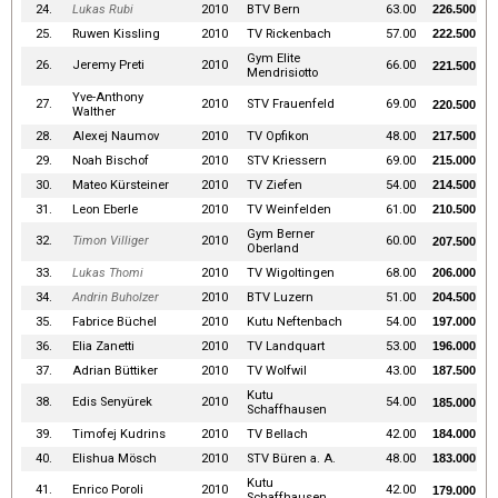
24.
Lukas Rubi
2010
BTV Bern
63.00
226.500
25.
Ruwen Kissling
2010
TV Rickenbach
57.00
222.500
Gym Elite
26.
Jeremy Preti
2010
66.00
221.500
Mendrisiotto
Yve-Anthony
27.
2010
STV Frauenfeld
69.00
220.500
Walther
28.
Alexej Naumov
2010
TV Opfikon
48.00
217.500
29.
Noah Bischof
2010
STV Kriessern
69.00
215.000
30.
Mateo Kürsteiner
2010
TV Ziefen
54.00
214.500
31.
Leon Eberle
2010
TV Weinfelden
61.00
210.500
Gym Berner
32.
Timon Villiger
2010
60.00
207.500
Oberland
33.
Lukas Thomi
2010
TV Wigoltingen
68.00
206.000
34.
Andrin Buholzer
2010
BTV Luzern
51.00
204.500
35.
Fabrice Büchel
2010
Kutu Neftenbach
54.00
197.000
36.
Elia Zanetti
2010
TV Landquart
53.00
196.000
37.
Adrian Büttiker
2010
TV Wolfwil
43.00
187.500
Kutu
38.
Edis Senyürek
2010
54.00
185.000
Schaffhausen
39.
Timofej Kudrins
2010
TV Bellach
42.00
184.000
40.
Elishua Mösch
2010
STV Büren a. A.
48.00
183.000
Kutu
41.
Enrico Poroli
2010
42.00
179.000
Schaffhausen