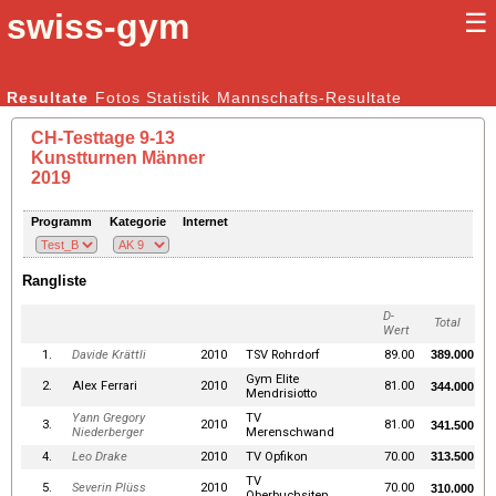
swiss-gym
☰
Kunstturnen Männer |
Resultate
Fotos
Statistik
Kunstturnen Frauen
Mannschafts-Resultate
CH-Testtage 9-13
Kunstturnen Männer
2019
Programm
Kategorie
Internet
Rangliste
D-
Total
Wert
1.
Davide Krättli
2010
TSV Rohrdorf
89.00
389.000
Gym Elite
2.
Alex Ferrari
2010
81.00
344.000
Mendrisiotto
Yann Gregory
TV
3.
2010
81.00
341.500
Niederberger
Merenschwand
4.
Leo Drake
2010
TV Opfikon
70.00
313.500
TV
5.
Severin Plüss
2010
70.00
310.000
Oberbuchsiten