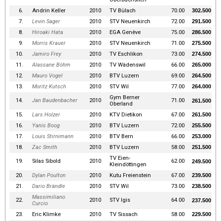
6.
Andrin Keller
2010
TV Bülach
70.00
302.500
7.
Levin Sager
2010
STV Neuenkirch
72.00
291.500
8.
Hiroaki Hata
2010
EGA Genève
75.00
286.500
9.
Morris Krauer
2010
STV Neuenkirch
71.00
275.500
10.
Jamiro Frey
2010
TV Eschlikon
73.00
274.500
11.
Alassane Böhm
2010
TV Wädenswil
66.00
265.000
12.
Mauro Vogel
2010
BTV Luzern
69.00
264.500
13.
Moritz Kutsch
2010
STV Wil
77.00
264.000
Gym Berner
14.
Jan Baudenbacher
2010
71.00
261.500
Oberland
15.
Lars Holzer
2010
KTV Dietikon
67.00
261.500
16.
Yanis Boog
2010
BTV Luzern
72.00
255.500
17.
Louis Stirnimann
2010
BTV Bern
66.00
253.000
18.
Zac Smith
2010
BTV Luzern
58.00
251.500
TV Eien-
19.
Silas Sibold
2010
62.00
249.500
Kleindöttingen
20.
Dylan Poulton
2010
Kutu Freienstein
67.00
239.500
21.
Dario Brändle
2010
STV Wil
73.00
238.500
Massimiliano
22.
2010
STV Igis
64.00
237.500
Curcio
23.
Eric Klimke
2010
TV Sissach
58.00
229.500