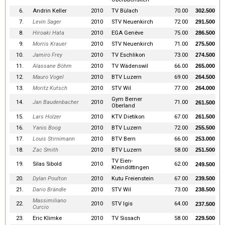
6.
Andrin Keller
2010
TV Bülach
70.00
302.500
7.
Levin Sager
2010
STV Neuenkirch
72.00
291.500
8.
Hiroaki Hata
2010
EGA Genève
75.00
286.500
9.
Morris Krauer
2010
STV Neuenkirch
71.00
275.500
10.
Jamiro Frey
2010
TV Eschlikon
73.00
274.500
11.
Alassane Böhm
2010
TV Wädenswil
66.00
265.000
12.
Mauro Vogel
2010
BTV Luzern
69.00
264.500
13.
Moritz Kutsch
2010
STV Wil
77.00
264.000
Gym Berner
14.
Jan Baudenbacher
2010
71.00
261.500
Oberland
15.
Lars Holzer
2010
KTV Dietikon
67.00
261.500
16.
Yanis Boog
2010
BTV Luzern
72.00
255.500
17.
Louis Stirnimann
2010
BTV Bern
66.00
253.000
18.
Zac Smith
2010
BTV Luzern
58.00
251.500
TV Eien-
19.
Silas Sibold
2010
62.00
249.500
Kleindöttingen
20.
Dylan Poulton
2010
Kutu Freienstein
67.00
239.500
21.
Dario Brändle
2010
STV Wil
73.00
238.500
Massimiliano
22.
2010
STV Igis
64.00
237.500
Curcio
23.
Eric Klimke
2010
TV Sissach
58.00
229.500