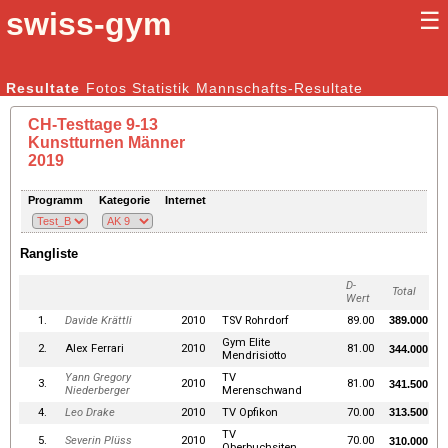
swiss-gym
☰
Kunstturnen Männer |
Resultate
Fotos
Statistik
Kunstturnen Frauen
Mannschafts-Resultate
CH-Testtage 9-13
Kunstturnen Männer
2019
Programm
Kategorie
Internet
Rangliste
D-
Total
Wert
1.
Davide Krättli
2010
TSV Rohrdorf
89.00
389.000
Gym Elite
2.
Alex Ferrari
2010
81.00
344.000
Mendrisiotto
Yann Gregory
TV
3.
2010
81.00
341.500
Niederberger
Merenschwand
4.
Leo Drake
2010
TV Opfikon
70.00
313.500
TV
5.
Severin Plüss
2010
70.00
310.000
Oberbuchsiten