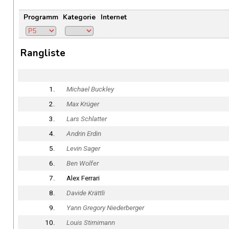
Programm
Kategorie
Internet
Rangliste
1.
Michael Buckley
2.
Max Krüger
3.
Lars Schlatter
4.
Andrin Erdin
5.
Levin Sager
6.
Ben Wolfer
7.
Alex Ferrari
8.
Davide Krättli
9.
Yann Gregory Niederberger
10.
Louis Stirnimann