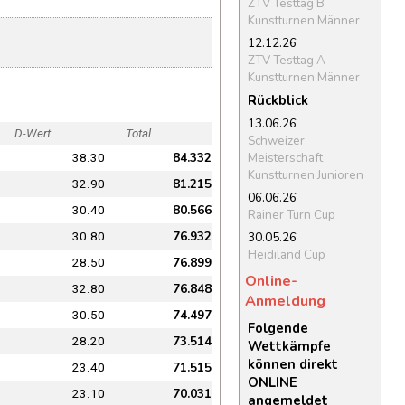
ZTV Testtag B
Kunstturnen Männer
12.12.26
ZTV Testtag A
Kunstturnen Männer
Rückblick
13.06.26
D-Wert
Total
Schweizer
84.332
Meisterschaft
38.30
Kunstturnen Junioren
81.215
32.90
06.06.26
80.566
30.40
Rainer Turn Cup
76.932
30.05.26
30.80
Heidiland Cup
76.899
28.50
Online-
76.848
32.80
Anmeldung
74.497
30.50
Folgende
73.514
28.20
Wettkämpfe
können direkt
71.515
23.40
ONLINE
70.031
23.10
angemeldet