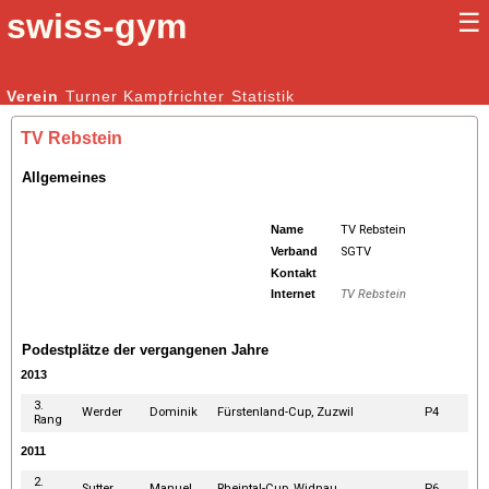
swiss-gym
☰
Kunstturnen Männer |
Verein
Turner
Kampfrichter
Kunstturnen Frauen
Statistik
TV Rebstein
Allgemeines
Name
TV Rebstein
Verband
SGTV
Kontakt
Internet
TV Rebstein
Podestplätze der vergangenen Jahre
2013
3.
Werder
Dominik
Fürstenland-Cup, Zuzwil
P4
Rang
2011
2.
Sutter
Manuel
Rheintal-Cup, Widnau
P6