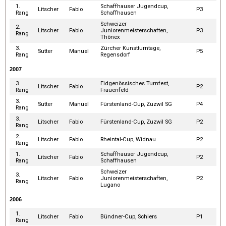
1.
Schaffhauser Jugendcup,
Litscher
Fabio
P3
Rang
Schaffhausen
Schweizer
2.
Litscher
Fabio
Juniorenmeisterschaften,
P3
Rang
Thônex
3.
Zürcher Kunstturntage,
Sutter
Manuel
P5
Rang
Regensdorf
2007
3.
Eidgenössisches Turnfest,
Litscher
Fabio
P2
Rang
Frauenfeld
3.
Sutter
Manuel
Fürstenland-Cup, Zuzwil SG
P4
Rang
3.
Litscher
Fabio
Fürstenland-Cup, Zuzwil SG
P2
Rang
2.
Litscher
Fabio
Rheintal-Cup, Widnau
P2
Rang
1.
Schaffhauser Jugendcup,
Litscher
Fabio
P2
Rang
Schaffhausen
Schweizer
3.
Litscher
Fabio
Juniorenmeisterschaften,
P2
Rang
Lugano
2006
1.
Litscher
Fabio
Bündner-Cup, Schiers
P1
Rang