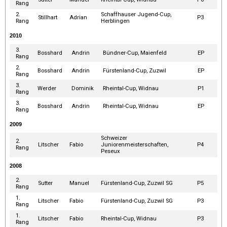
Rang
2.
Schaffhauser Jugend-Cup,
Stillhart
Adrian
P3
Rang
Herblingen
2010
3.
Bosshard
Andrin
Bündner-Cup, Maienfeld
EP
Rang
2.
Bosshard
Andrin
Fürstenland-Cup, Zuzwil
EP
Rang
3.
Werder
Dominik
Rheintal-Cup, Widnau
P1
Rang
3.
Bosshard
Andrin
Rheintal-Cup, Widnau
EP
Rang
2009
Schweizer
2.
Litscher
Fabio
Juniorenmeisterschaften,
P4
Rang
Peseux
2008
2.
Sutter
Manuel
Fürstenland-Cup, Zuzwil SG
P5
Rang
1.
Litscher
Fabio
Fürstenland-Cup, Zuzwil SG
P3
Rang
1.
Litscher
Fabio
Rheintal-Cup, Widnau
P3
Rang