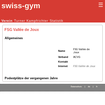
swiss-gym
☰
Kunstturnen Männer |
Verein
Turner
Kampfrichter
Kunstturnen Frauen
Statistik
FSG Vallée de Joux
Allgemeines
FSG Vallée de
Name
Joux
Verband
ACVG
Kontakt
Internet
FSG Vallée de Joux
Podestplätze der vergangenen Jahre
Datenschutz
|
de
|
fr