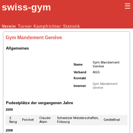
swiss-gym
☰
Kunstturnen Männer |
Verein
Turner
Kampfrichter
Kunstturnen Frauen
Statistik
Gym Mandement Genève
Allgemeines
Gym Mandement
Name
Genève
Verband
AGG
Kontakt
Gym Mandement
Internet
Genève
Podestplätze der vergangenen Jahre
2009
2.
Claude-
Schweizer Meisterschaften,
Porchet
Gerätefinal
Rang
Alain
Fribourg
2008