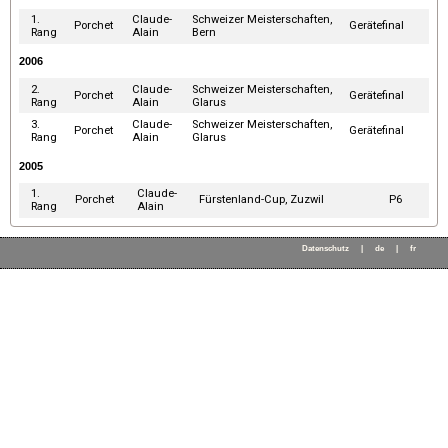
1.
Claude-
Schweizer Meisterschaften,
Porchet
Gerätefinal
Rang
Alain
Bern
2006
2.
Claude-
Schweizer Meisterschaften,
Porchet
Gerätefinal
Rang
Alain
Glarus
3.
Claude-
Schweizer Meisterschaften,
Porchet
Gerätefinal
Rang
Alain
Glarus
2005
1.
Claude-
Porchet
Fürstenland-Cup, Zuzwil
P6
Rang
Alain
Datenschutz
|
de
|
fr