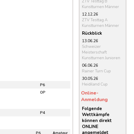
ZTV Testtag B
Kunstturnen Männer
12.12.26
ZTV Testtag A
Kunstturnen Männer
Rückblick
13.06.26
Schweizer
Meisterschaft
Kunstturnen Junioren
06.06.26
Rainer Turn Cup
30.05.26
Heidiland Cup
P6
Online-
OP
Anmeldung
Folgende
P4
Wettkämpfe
können direkt
ONLINE
angemeldet
P6
Amateur