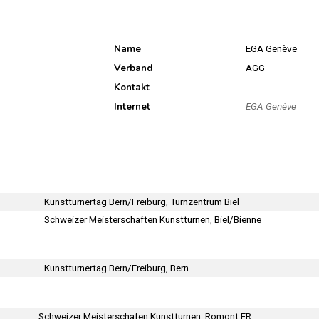
Name
EGA Genève
Verband
AGG
Kontakt
Internet
EGA Genève
Kunstturnertag Bern/Freiburg, Turnzentrum Biel
Schweizer Meisterschaften Kunstturnen, Biel/Bienne
Kunstturnertag Bern/Freiburg, Bern
Schweizer Meisterschafen Kunstturnen, Romont FR