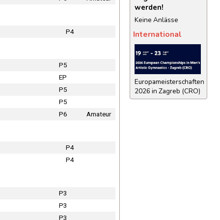
werden!
Keine Anlässe
P4
International
P5
EP
Europameisterschaften
P5
2026 in Zagreb (CRO)
P5
P6
Amateur
P4
P4
P3
P3
P3