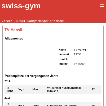
swiss-gym
☰
Kunstturnen Männer |
Verein
Turner
Kampfrichter
Kunstturnen Frauen
Statistik
TV Märwil
Allgemeines
Name
TV Märwil
Verband
TGTV
Kontakt
Internet
TV Märwil
Podestplätze der vergangenen Jahre
2014
2.
97. Zürcher Kunstturnertage,
Engeli
Marc
P5
Rang
Rümlang
2013
2.
Engeli
Marc
Fürstenland-Cup, Zuzwil
P5