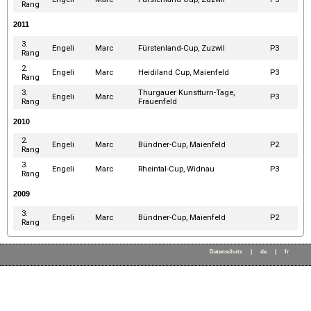
Rang
2011
3.
Engeli
Marc
Fürstenland-Cup, Zuzwil
P3
Rang
2.
Engeli
Marc
Heidiland Cup, Maienfeld
P3
Rang
3.
Thurgauer Kunstturn-Tage,
Engeli
Marc
P3
Rang
Frauenfeld
2010
2.
Engeli
Marc
Bündner-Cup, Maienfeld
P2
Rang
3.
Engeli
Marc
Rheintal-Cup, Widnau
P3
Rang
2009
3.
Engeli
Marc
Bündner-Cup, Maienfeld
P2
Rang
Datenschutz
|
de
|
fr