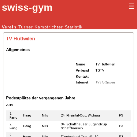
swiss-gym
☰
Kunstturnen Männer |
Verein
Turner
Kampfrichter
Kunstturnen Frauen
Statistik
TV Hüttwilen
Allgemeines
Name
TV Hüttwilen
Verband
TGTV
Kontakt
Internet
TV Hüttwilen
Podestplätze der vergangenen Jahre
2019
3.
Haag
Nils
24. Rheintal-Cup, Widnau
P3
Rang
2.
34. Schaffhauser Jugendcup,
Haag
Nils
P3
Rang
Schaffhausen
2.
Haag
Nils
Fürstenland-Cup, Wil SG
P3