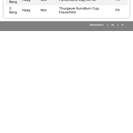
Rang
2.
Thurgauer Kunstturn Cup,
Haag
Nils
P3
Rang
Frauenfeld
Datenschutz
|
de
|
fr