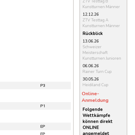
ZTV Testtag B
Kunstturnen Männer
12.12.26
ZTV Testtag A
Kunstturnen Männer
Rückblick
13.06.26
Schweizer
Meisterschaft
Kunstturnen Junioren
06.06.26
Rainer Turn Cup
30.05.26
Heidiland Cup
P3
Online-
Anmeldung
P1
Folgende
Wettkämpfe
können direkt
EP
ONLINE
angemeldet
EP