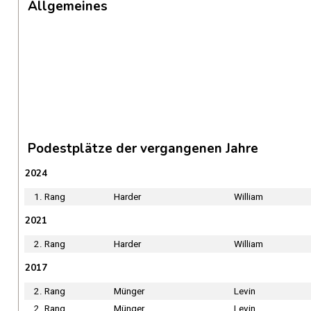
Allgemeines
Podestplätze der vergangenen Jahre
2024
1. Rang
Harder
William
2021
2. Rang
Harder
William
2017
2. Rang
Münger
Levin
2. Rang
Münger
Levin