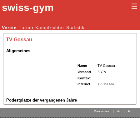
swiss-gym
☰
Kunstturnen Männer |
Verein
Turner
Kampfrichter
Kunstturnen Frauen
Statistik
TV Gossau
Allgemeines
Name
TV Gossau
Verband
SGTV
Kontakt
Internet
TV Gossau
Podestplätze der vergangenen Jahre
Datenschutz
|
de
|
fr