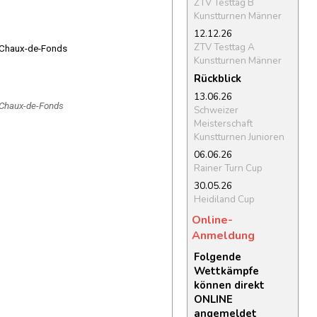
ZTV Testtag B
Kunstturnen Männer
12.12.26
ZTV Testtag A
 Chaux-de-Fonds
Kunstturnen Männer
Rückblick
13.06.26
 Chaux-de-Fonds
Schweizer
Meisterschaft
Kunstturnen Junioren
06.06.26
Rainer Turn Cup
30.05.26
Heidiland Cup
Online-
Anmeldung
Folgende
Wettkämpfe
können direkt
ONLINE
angemeldet