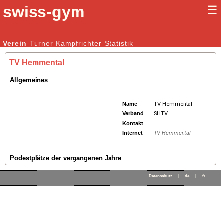
swiss-gym
☰
Kunstturnen Männer |
Verein
Turner
Kampfrichter
Kunstturnen Frauen
Statistik
TV Hemmental
Allgemeines
Name
TV Hemmental
Verband
SHTV
Kontakt
Internet
TV Hemmental
Podestplätze der vergangenen Jahre
Datenschutz
|
de
|
fr