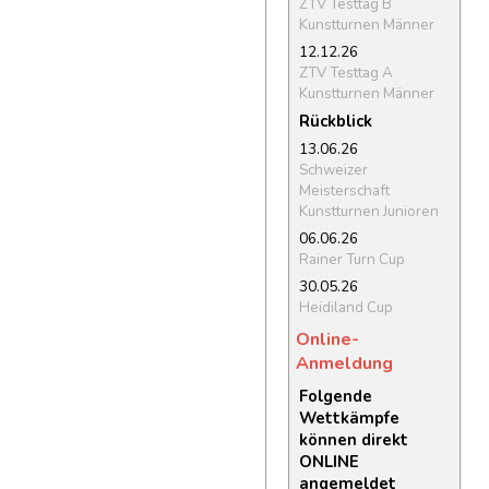
ZTV Testtag B
Kunstturnen Männer
12.12.26
ZTV Testtag A
Kunstturnen Männer
Rückblick
13.06.26
Schweizer
Meisterschaft
Kunstturnen Junioren
06.06.26
Rainer Turn Cup
30.05.26
Heidiland Cup
Online-
Anmeldung
Folgende
Wettkämpfe
können direkt
ONLINE
angemeldet