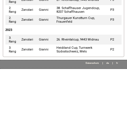
Rang
2.
38. Schaffhauser Jugendcup,
Zanolari
Gianni
P3
Rang
8207 Schaffhausen
2.
Thurgauer Kunstturn Cup,
Zanolari
Gianni
P3
Rang
Frauenfeld
2023
3.
Zanolari
Gianni
26. Rheintalcup, 9443 Widnau
P2
Rang
3.
Heidiland Cup, Turnwerk
Zanolari
Gianni
P2
Rang
Südostschweiz, Mels
Datenschutz
|
de
|
fr