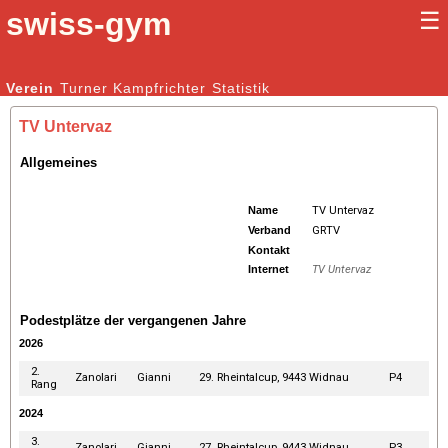
swiss-gym
☰
Kunstturnen Männer |
Verein
Turner
Kampfrichter
Kunstturnen Frauen
Statistik
TV Untervaz
Allgemeines
Name
TV Untervaz
Verband
GRTV
Kontakt
Internet
TV Untervaz
Podestplätze der vergangenen Jahre
2026
2.
Zanolari
Gianni
29. Rheintalcup, 9443 Widnau
P4
Rang
2024
3.
Zanolari
Gianni
27. Rheintalcup, 9443 Widnau
P3