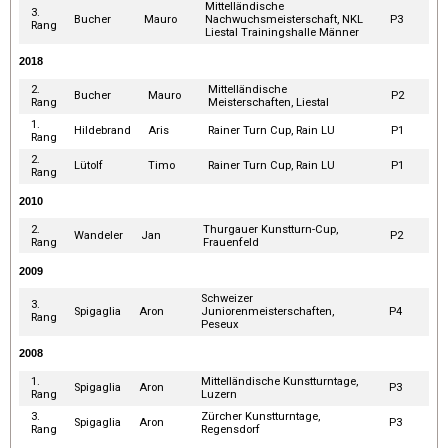
Mittelländische
3.
Bucher
Mauro
Nachwuchsmeisterschaft, NKL
P3
Rang
Liestal Trainingshalle Männer
2018
2.
Mittelländische
Bucher
Mauro
P2
Rang
Meisterschaften, Liestal
1.
Hildebrand
Aris
Rainer Turn Cup, Rain LU
P1
Rang
2.
Lütolf
Timo
Rainer Turn Cup, Rain LU
P1
Rang
2010
2.
Thurgauer Kunstturn-Cup,
Wandeler
Jan
P2
Rang
Frauenfeld
2009
Schweizer
3.
Spigaglia
Aron
Juniorenmeisterschaften,
P4
Rang
Peseux
2008
1.
Mittelländische Kunstturntage,
Spigaglia
Aron
P3
Rang
Luzern
3.
Zürcher Kunstturntage,
Spigaglia
Aron
P3
Rang
Regensdorf