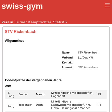
swiss-gym
☰
Kunstturnen Männer |
Verein
Turner
Kampfrichter
Kunstturnen Frauen
Statistik
STV Rickenbach
Allgemeines
Name
STV Rickenbach
Verband
LU/OW/NW
Kontakt
Internet
STV Rickenbach
Podestplätze der vergangenen Jahre
2019
3.
Mittelländische Meisterschaften,
Bucher
Mauro
P3
Rang
Hägendorf
Mittelländische
3.
Bregenzer
Alain
Nachwuchsmeisterschaft, NKL
P4
Rang
Liestal Trainingshalle Männer