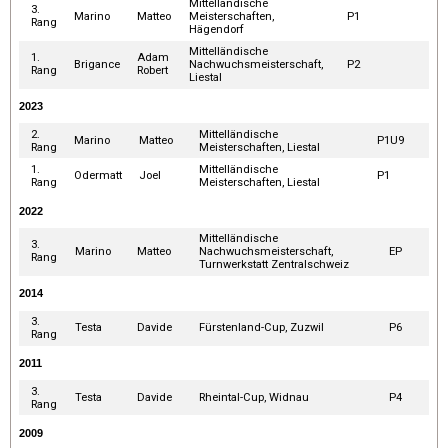
Mittelländische
3.
Marino
Matteo
Meisterschaften,
P1
Rang
Hägendorf
Mittelländische
1.
Adam
Brigance
Nachwuchsmeisterschaft,
P2
Rang
Robert
Liestal
2023
2.
Mittelländische
Marino
Matteo
P1U9
Rang
Meisterschaften, Liestal
1.
Mittelländische
Odermatt
Joel
P1
Rang
Meisterschaften, Liestal
2022
Mittelländische
3.
Marino
Matteo
Nachwuchsmeisterschaft,
EP
Rang
Turnwerkstatt Zentralschweiz
2014
3.
Testa
Davide
Fürstenland-Cup, Zuzwil
P6
Rang
2011
3.
Testa
Davide
Rheintal-Cup, Widnau
P4
Rang
2009