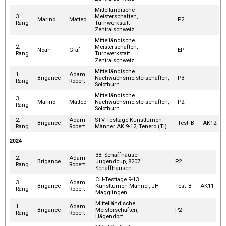
Mittelländische
3.
Meisterschaften,
Marino
Matteo
P2
Rang
Turnwerkstatt
Zentralschweiz
Mittelländische
2.
Meisterschaften,
Noah
Graf
EP
Rang
Turnwerkstatt
Zentralschweiz
Mittelländische
1.
Adam
Brigance
Nachwuchsmeisterschaften,
P3
Rang
Robert
Solothurn
Mittelländische
3.
Marino
Matteo
Nachwuchsmeisterschaften,
P2
Rang
Solothurn
2.
Adam
STV-Testtage Kunstturnen
Brigance
Test_B
AK12
Rang
Robert
Männer AK 9-12, Tenero (TI)
2024
38. Schaffhauser
2.
Adam
Brigance
Jugendcup, 8207
P2
Rang
Robert
Schaffhausen
CH-Testtage 9-13
3.
Adam
Brigance
Kunstturnen Männer, JH
Test_B
AK11
Rang
Robert
Magglingen
Mittelländische
1.
Adam
Brigance
Meisterschaften,
P2
Rang
Robert
Hägendorf