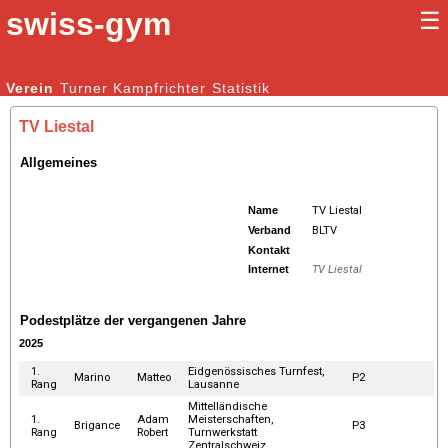
swiss-gym
☰
Kunstturnen Männer |
Verein
Turner
Kampfrichter
Kunstturnen Frauen
Statistik
TV Liestal
Allgemeines
Name
TV Liestal
Verband
BLTV
Kontakt
Internet
TV Liestal
Podestplätze der vergangenen Jahre
2025
1.
Eidgenössisches Turnfest,
Marino
Matteo
P2
Rang
Lausanne
Mittelländische
1.
Adam
Meisterschaften,
Brigance
P3
Rang
Robert
Turnwerkstatt
Zentralschweiz