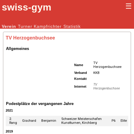
swiss-gym
☰
Kunstturnen Männer |
Verein
Turner
Kampfrichter
Kunstturnen Frauen
Statistik
TV Herzogenbuchsee
Allgemeines
TV
Name
Herzogenbuchsee
Verband
KKB
Kontakt
TV
Internet
Herzogenbuchsee
Podestplätze der vergangenen Jahre
2021
2.
Schweizer Meisterschafen
Gischard
Benjamin
P6
Elite
Rang
Kunstturnen, Kirchberg
2019