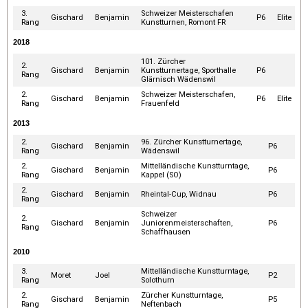
3.
Schweizer Meisterschafen
Gischard
Benjamin
P6
Elite
Rang
Kunstturnen, Romont FR
2018
101. Zürcher
2.
Gischard
Benjamin
Kunstturnertage, Sporthalle
P6
Rang
Glärnisch Wädenswil
2.
Schweizer Meisterschafen,
Gischard
Benjamin
P6
Elite
Rang
Frauenfeld
2013
2.
96. Zürcher Kunstturnertage,
Gischard
Benjamin
P6
Rang
Wädenswil
2.
Mittelländische Kunstturntage,
Gischard
Benjamin
P6
Rang
Kappel (SO)
2.
Gischard
Benjamin
Rheintal-Cup, Widnau
P6
Rang
Schweizer
2.
Gischard
Benjamin
Juniorenmeisterschaften,
P6
Rang
Schaffhausen
2010
3.
Mittelländische Kunstturntage,
Moret
Joel
P2
Rang
Solothurn
2.
Zürcher Kunstturntage,
Gischard
Benjamin
P5
Rang
Neftenbach