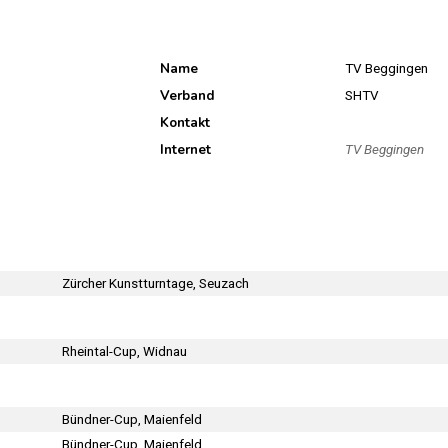
Name
TV Beggingen
Verband
SHTV
Kontakt
Internet
TV Beggingen
Zürcher Kunstturntage, Seuzach
Rheintal-Cup, Widnau
Bündner-Cup, Maienfeld
Bündner-Cup, Maienfeld