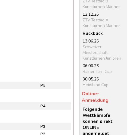
ZTV Testtag B
Kunstturnen Männer
12.12.26
ZTV Testtag A
Kunstturnen Männer
Rückblick
13.06.26
Schweizer
Meisterschaft
Kunstturnen Junioren
06.06.26
Rainer Turn Cup
30.05.26
Heidiland Cup
P5
Online-
Anmeldung
P4
Folgende
Wettkämpfe
können direkt
P3
ONLINE
angemeldet
P2