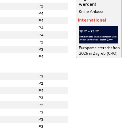
werden!
P2
Keine Anlässe
P4
International
P4
P4
P4
P2
Europameisterschaften
P3
2026 in Zagreb (CRO)
P4
P3
P2
P4
P3
P2
P3
P3
P3