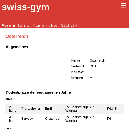
swiss-gym
☰
Kunstturnen Männer |
Verein
Turner
Kampfrichter
Kunstturnen Frauen
Statistik
Österreich
Allgemeines
Name
Österreich
Verband
INTL
Kontakt
Internet
--
Podestplätze der vergangenen Jahre
2026
2.
29. Rheintalcup, 9443
Pfurtscheller
Emil
P6U18
Rang
Widnau
3.
29. Rheintalcup, 9443
Borysov
Olexander
P6
Rang
Widnau