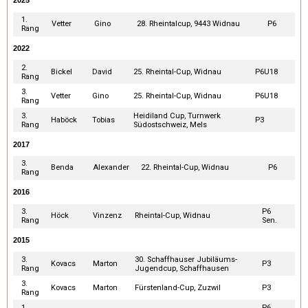
2025
1.
Vetter
Gino
28. Rheintalcup, 9443 Widnau
P6
Rang
2022
2.
Bickel
David
25. Rheintal-Cup, Widnau
P6U18
Rang
3.
Vetter
Gino
25. Rheintal-Cup, Widnau
P6U18
Rang
3.
Heidiland Cup, Turnwerk
Haböck
Tobias
P3
Rang
Südostschweiz, Mels
2017
3.
Benda
Alexander
22. Rheintal-Cup, Widnau
P6
Rang
2016
3.
P6
Höck
Vinzenz
Rheintal-Cup, Widnau
Rang
Sen.
2015
3.
30. Schaffhauser Jubiläums-
Kovacs
Marton
P3
Rang
Jugendcup, Schaffhausen
3.
Kovacs
Marton
Fürstenland-Cup, Zuzwil
P3
Rang
1.
P6