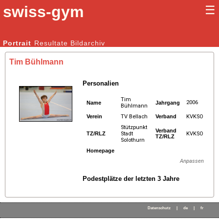
swiss-gym
☰
Kunstturnen Männer |
Portrait
Resultate
Bildarchiv
Kunstturnen Frauen
Tim Bühlmann
Personalien
Tim
2006
Name
Jahrgang
Bühlmann
Verein
TV Bellach
Verband
KVKSO
Stützpunkt
Verband
TZ/RLZ
Stadt
KVKSO
TZ/RLZ
Solothurn
Homepage
Anpassen
Podestplätze der letzten 3 Jahre
Datenschutz
|
de
|
fr