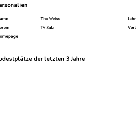
ersonalien
ame
Jah
Tino Weiss
erein
Ver
TV Sulz
omepage
odestplätze der letzten 3 Jahre