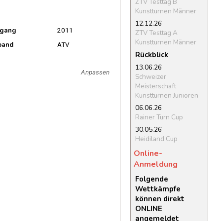
ZTV Testtag B
Kunstturnen Männer
12.12.26
rgang
2011
ZTV Testtag A
Kunstturnen Männer
band
ATV
Rückblick
13.06.26
Anpassen
Schweizer
Meisterschaft
Kunstturnen Junioren
06.06.26
Rainer Turn Cup
30.05.26
Heidiland Cup
Online-
Anmeldung
Folgende
Wettkämpfe
können direkt
ONLINE
angemeldet