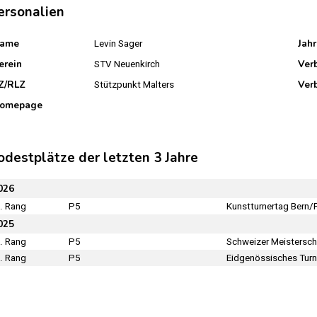
ersonalien
ame
Jah
Levin Sager
erein
Ver
STV Neuenkirch
Z/RLZ
Ver
Stützpunkt Malters
omepage
odestplätze der letzten 3 Jahre
026
. Rang
P5
Kunstturnertag Bern/F
025
. Rang
P5
Schweizer Meistersch
. Rang
P5
Eidgenössisches Turn