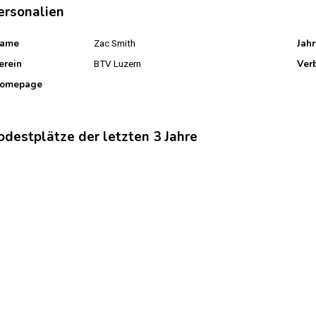
ersonalien
ame
Jah
Zac Smith
erein
Ver
BTV Luzern
omepage
odestplätze der letzten 3 Jahre