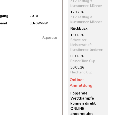
ZTV Testtag B
Kunstturnen Männer
12.12.26
rgang
2010
ZTV Testtag A
Kunstturnen Männer
band
LU/OW/NW
Rückblick
13.06.26
Anpassen
Schweizer
Meisterschaft
Kunstturnen Junioren
06.06.26
Rainer Turn Cup
30.05.26
Heidiland Cup
Online-
Anmeldung
Folgende
Wettkämpfe
können direkt
ONLINE
angemeldet